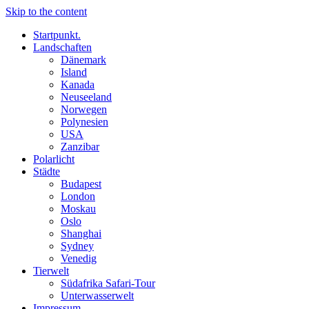
Skip to the content
Startpunkt.
Landschaften
Dänemark
Island
Kanada
Neuseeland
Norwegen
Polynesien
USA
Zanzibar
Polarlicht
Städte
Budapest
London
Moskau
Oslo
Shanghai
Sydney
Venedig
Tierwelt
Südafrika Safari-Tour
Unterwasserwelt
Impressum