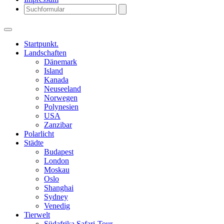
Search
Startpunkt.
Landschaften
Dänemark
Island
Kanada
Neuseeland
Norwegen
Polynesien
USA
Zanzibar
Polarlicht
Städte
Budapest
London
Moskau
Oslo
Shanghai
Sydney
Venedig
Tierwelt
Südafrika Safari-Tour