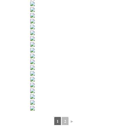
1
2
►